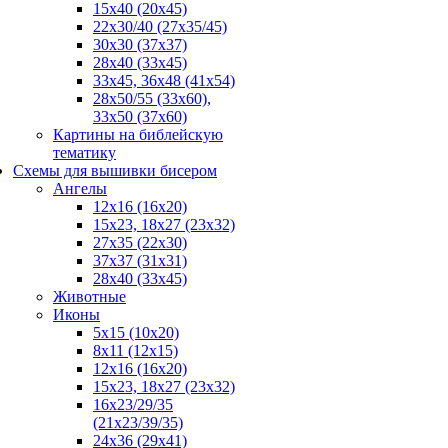
15x40 (20x45)
22х30/40 (27х35/45)
30х30 (37х37)
28х40 (33х45)
33х45, 36х48 (41х54)
28х50/55 (33х60),
33x50 (37x60)
Картины на библейскую
тематику
Схемы для вышивки бисером
Ангелы
12х16 (16х20)
15x23, 18х27 (23х32)
27х35 (22х30)
37x37 (31x31)
28х40 (33х45)
Животные
Иконы
5x15 (10х20)
8x11 (12х15)
12x16 (16х20)
15x23, 18х27 (23х32)
16х23/29/35
(21х23/39/35)
24x36 (29х41)