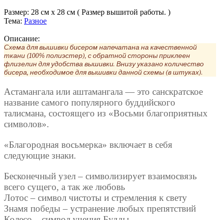
Размер:
28 см x 28 см ( Размер вышитой работы. )
Тема:
Разное
Описание:
Схема для вышивки бисером напечатана на качественной
ткани (100% полиэстер), с обратной стороны приклеен
флизелин для удобства вышивки. Внизу указано количество
бисера, необходимое для вышивки данной схемы (в штуках).
Астамангала или аштамангала — это санскратское
название самого популярного буддийского
талисмана, состоящего из
«Восьми
благоприятных
символов».
«Благородная
восьмерка» включает в себя
следующие знаки.
Бесконечный узел – символизирует взаимосвязь
всего сущего, а так же любовь
Лотос – символ чистоты и стремления к свету
Знамя победы – устранение любых препятствий
Колесо – символ учения Будды