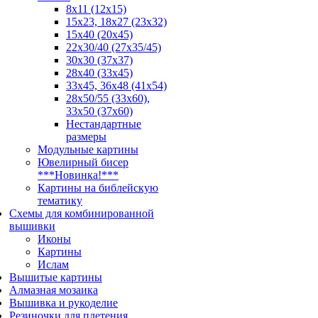
8x11 (12x15)
15x23, 18х27 (23х32)
15x40 (20x45)
22х30/40 (27х35/45)
30x30 (37x37)
28x40 (33x45)
33х45, 36х48 (41х54)
28х50/55 (33х60),
33x50 (37x60)
Нестандартные
размеры
Модульные картины
Ювелирный бисер
***Новинка!***
Картины на библейскую
тематику
Схемы для комбинированной
вышивки
Иконы
Картины
Ислам
Вышитые картины
Алмазная мозаика
Вышивка и рукоделие
Резиночки для плетения