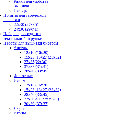
Рамки для удобства
вышивки
Пяльцы
Принты для творческой
вышивки
22х30 (27х35)
24х36 (29х41)
Наборы для создания
текстильной игрушки
Наборы для вышивки бисером
Ангелы
12х16 (16х20)
15x23, 18х27 (23х32)
27x35(22x30)
37x37 (31x31)
28х40 (33х45)
Животные
Ислам
12x16 (16х20)
15x23, 18х27 (23х32)
28x40 (33x45)
22х30/40 (27х35/45)
30x30 (37x37)
Люди
Иконы