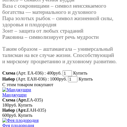
Ваза с сокровищами – символ неиссякаемого
богатства — материального и духовного
Пара золотых рыбок – символ жизненной силы,
здоровья и плодородия
Зонт – защита от любых страданий
Раковина – символизирует речь мудрости
Таким образом – аштамангала – универсальный
талисман на все случае жизни. Способствующий
и мирскому процветанию и духовному развитию.
Схема
(Арт. ЕА-036) :
400руб.
Купить
Набор
(Арт. ЕАН-036) :
1000руб.
Купить
С этим товаром покупают
Манджушри
Схема
(
Арт.
ЕА-035
)
180руб.
Купить
Набор
(
Арт.
ЕАН-035
)
600руб.
Купить
Фея плодородия