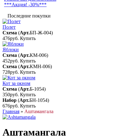
***Акция! -30%***
Последние покупки
Полет
Схема
(
Арт.
БП-Ж-004
)
476руб.
Купить
Яблоки
Схема
(
Арт.
КМ-006
)
452руб.
Купить
Схема
(
Арт.
КМН-006
)
728руб.
Купить
Кот за окном
Схема
(
Арт.
Б-1054
)
350руб.
Купить
Набор
(
Арт.
БН-1054
)
676руб.
Купить
Главная
»
Аштамангала
Аштамангала