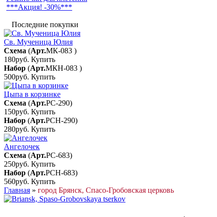
***Акция! -30%***
Последние покупки
Св. Мученица Юлия
Схема
(
Арт.
МК-083
)
180руб.
Купить
Набор
(
Арт.
МКН-083
)
500руб.
Купить
Цыпа в корзинке
Схема
(
Арт.
РС-290
)
150руб.
Купить
Набор
(
Арт.
РСН-290
)
280руб.
Купить
Ангелочек
Схема
(
Арт.
РС-683
)
250руб.
Купить
Набор
(
Арт.
РСН-683
)
560руб.
Купить
Главная
»
город Брянск, Спасо-Гробовская церковь