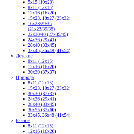
5x15 (10х20)
8x11 (12х15)
12x16 (16х20)
15x23, 18х27 (23х32)
16х23/29/35
(21х23/39/35)
22x30/40 (27x35/45)
24х36 (29х41)
28х40 (33х45)
33х45, 36х48 (41х54)
Детские
8x11 (12x15)
12x16 (16x20)
30x30 (37x37)
Природа
8x11 (12x15)
15x23, 18х27 (23х32)
30х30 (37х37)
24х36 (29х41)
28x40 (33x45)
30x55 (37x60)
33х45, 36х48 (41х54)
Разное
8х11 (12х15)
12x16 (16х20)