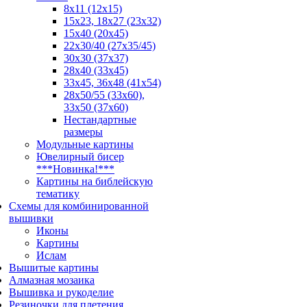
8x11 (12x15)
15x23, 18х27 (23х32)
15x40 (20x45)
22х30/40 (27х35/45)
30x30 (37x37)
28x40 (33x45)
33х45, 36х48 (41х54)
28х50/55 (33х60),
33x50 (37x60)
Нестандартные
размеры
Модульные картины
Ювелирный бисер
***Новинка!***
Картины на библейскую
тематику
Схемы для комбинированной
вышивки
Иконы
Картины
Ислам
Вышитые картины
Алмазная мозаика
Вышивка и рукоделие
Резиночки для плетения