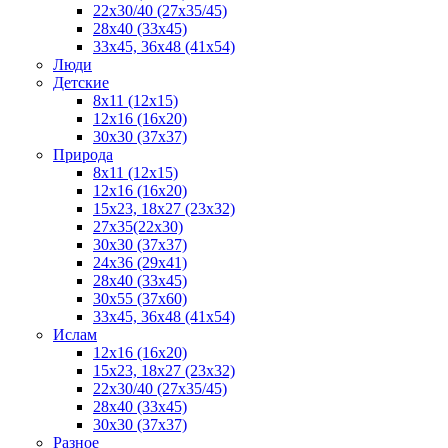
22x30/40 (27x35/45)
28х40 (33х45)
33х45, 36х48 (41х54)
Люди
Детские
8x11 (12x15)
12x16 (16x20)
30х30 (37х37)
Природа
8x11 (12x15)
12x16 (16х20)
15x23, 18х27 (23х32)
27х35(22x30)
30х30 (37х37)
24х36 (29х41)
28x40 (33x45)
30x55 (37x60)
33х45, 36x48 (41x54)
Ислам
12х16 (16х20)
15x23, 18х27 (23х32)
22х30/40 (27х35/45)
28х40 (33х45)
30x30 (37x37)
Разное