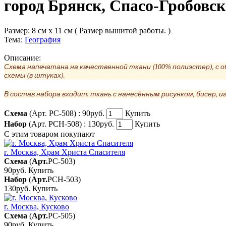
город Брянск, Спасо-Гробовск
Размер:
8 см x 11 см ( Размер вышитой работы. )
Тема:
География
Описание:
Схема напечатана на качественной ткани (100% полиэстер), с 
схемы (в штуках).
В состав набора входит: ткань с нанесённым рисунком, бисер, иг
Схема
(Арт. РС-508) :
90руб.
Купить
Набор
(Арт. РСН-508) :
130руб.
Купить
С этим товаром покупают
г. Москва, Храм Христа Спасителя
Схема
(
Арт.
РС-503
)
90руб.
Купить
Набор
(
Арт.
РСН-503
)
130руб.
Купить
г. Москва, Кусково
Схема
(
Арт.
РС-505
)
90руб.
Купить