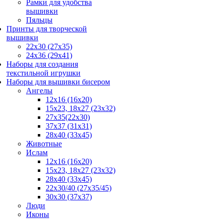
Рамки для удобства
вышивки
Пяльцы
Принты для творческой
вышивки
22х30 (27х35)
24х36 (29х41)
Наборы для создания
текстильной игрушки
Наборы для вышивки бисером
Ангелы
12х16 (16х20)
15x23, 18х27 (23х32)
27x35(22x30)
37x37 (31x31)
28х40 (33х45)
Животные
Ислам
12x16 (16х20)
15x23, 18х27 (23х32)
28x40 (33x45)
22х30/40 (27х35/45)
30x30 (37x37)
Люди
Иконы