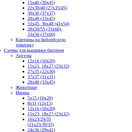
15x40 (20x45)
22х30/40 (27х35/45)
30х30 (37х37)
28х40 (33х45)
33х45, 36х48 (41х54)
28х50/55 (33х60),
33x50 (37x60)
Картины на библейскую
тематику
Схемы для вышивки бисером
Ангелы
12х16 (16х20)
15x23, 18х27 (23х32)
27х35 (22х30)
37x37 (31x31)
28х40 (33х45)
Животные
Иконы
5x15 (10х20)
8x11 (12х15)
12x16 (16х20)
15x23, 18х27 (23х32)
16х23/29/35
(21х23/39/35)
24x36 (29х41)