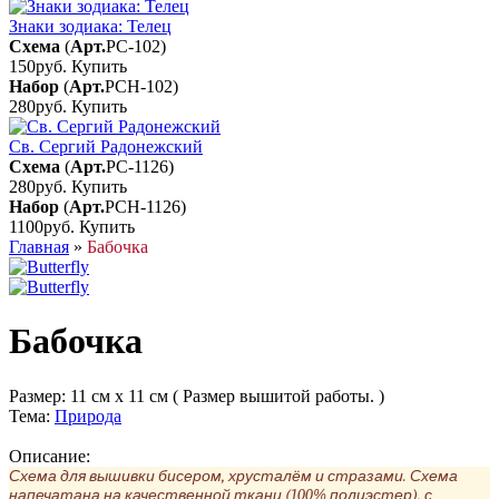
Знаки зодиака: Телец
Схема
(
Арт.
РС-102
)
150руб.
Купить
Набор
(
Арт.
РСН-102
)
280руб.
Купить
Св. Сергий Радонежский
Схема
(
Арт.
РС-1126
)
280руб.
Купить
Набор
(
Арт.
РСН-1126
)
1100руб.
Купить
Главная
»
Бабочка
Бабочка
Размер:
11 см x 11 см ( Размер вышитой работы. )
Тема:
Природа
Описание:
Схема для вышивки бисером, хрусталём и стразами. Схема
напечатана на качественной ткани (100% полиэстер), с