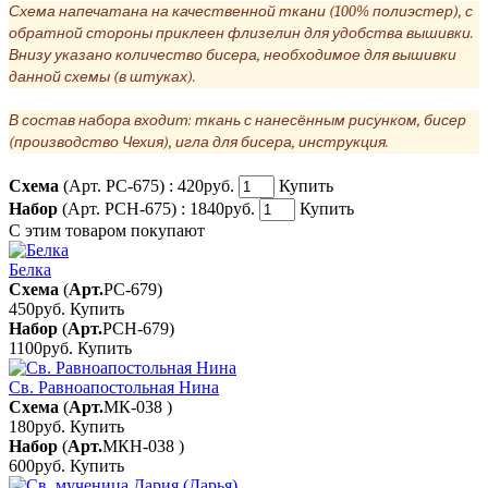
Схема напечатана на качественной ткани (100% полиэстер), с
обратной стороны приклеен флизелин для удобства вышивки.
Внизу указано количество бисера, необходимое для вышивки
данной схемы (в штуках).
В состав набора входит: ткань с нанесённым рисунком, бисер
(производство Чехия), игла для бисера, инструкция.
Схема
(Арт. РС-675) :
420руб.
Купить
Набор
(Арт. РСН-675) :
1840руб.
Купить
С этим товаром покупают
Белка
Схема
(
Арт.
РС-679
)
450руб.
Купить
Набор
(
Арт.
РСН-679
)
1100руб.
Купить
Св. Равноапостольная Нина
Схема
(
Арт.
МК-038
)
180руб.
Купить
Набор
(
Арт.
МКН-038
)
600руб.
Купить