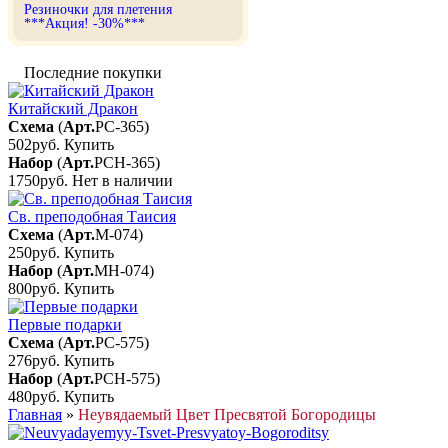
Резиночки для плетения
***Акция! -30%***
Последние покупки
Китайский Дракон
Схема
(
Арт.
РС-365
)
502руб.
Купить
Набор
(
Арт.
РСН-365
)
1750руб.
Нет в наличии
Св. преподобная Таисия
Схема
(
Арт.
М-074
)
250руб.
Купить
Набор
(
Арт.
МН-074
)
800руб.
Купить
Первые подарки
Схема
(
Арт.
РС-575
)
276руб.
Купить
Набор
(
Арт.
РСН-575
)
480руб.
Купить
Главная
»
Неувядаемый Цвет Пресвятой Богородицы