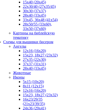
15x40 (20x45)
22х30/40 (27х35/45)
30х30 (37х37)
28х40 (33х45)
33х45, 36х48 (41х54)
28х50/55 (33х60),
33x50 (37x60)
Картины на библейскую
тематику
Схемы для вышивки бисером
Ангелы
12х16 (16х20)
15x23, 18х27 (23х32)
27х35 (22х30)
37x37 (31x31)
28х40 (33х45)
Животные
Иконы
5x15 (10х20)
8x11 (12х15)
12x16 (16х20)
15x23, 18х27 (23х32)
16х23/29/35
(21х23/39/35)
24x36 (29х41)