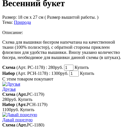
Весенний букет
Размер:
18 см x 27 см ( Размер вышитой работы. )
Тема:
Природа
Описание:
Схема для вышивки бисером напечатана на качественной
ткани (100% полиэстер), с обратной стороны приклеен
флизелин для удобства вышивки. Внизу указано количество
бисера, необходимое для вышивки данной схемы (в штуках).
Схема
(Арт. РС-1178) :
280руб.
Купить
Набор
(Арт. РСН-1178) :
1300руб.
Купить
С этим товаром покупают
Друзья
Схема
(
Арт.
РС-1179
)
280руб.
Купить
Набор
(
Арт.
РСН-1179
)
1100руб.
Купить
Давай поцелую
Схема
(
Арт.
РС-1180
)