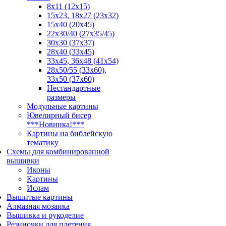
8x11 (12x15)
15x23, 18х27 (23х32)
15x40 (20x45)
22х30/40 (27х35/45)
30x30 (37x37)
28x40 (33x45)
33х45, 36х48 (41х54)
28х50/55 (33х60),
33x50 (37x60)
Нестандартные
размеры
Модульные картины
Ювелирный бисер
***Новинка!***
Картины на библейскую
тематику
Схемы для комбинированной
вышивки
Иконы
Картины
Ислам
Вышитые картины
Алмазная мозаика
Вышивка и рукоделие
Резиночки для плетения