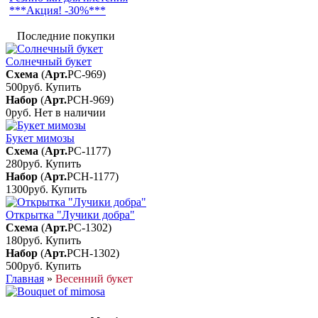
***Акция! -30%***
Последние покупки
Солнечный букет
Схема
(
Арт.
РС-969
)
500руб.
Купить
Набор
(
Арт.
РСН-969
)
0руб.
Нет в наличии
Букет мимозы
Схема
(
Арт.
РС-1177
)
280руб.
Купить
Набор
(
Арт.
РСН-1177
)
1300руб.
Купить
Открытка "Лучики добра"
Схема
(
Арт.
РС-1302
)
180руб.
Купить
Набор
(
Арт.
РСН-1302
)
500руб.
Купить
Главная
»
Весенний букет