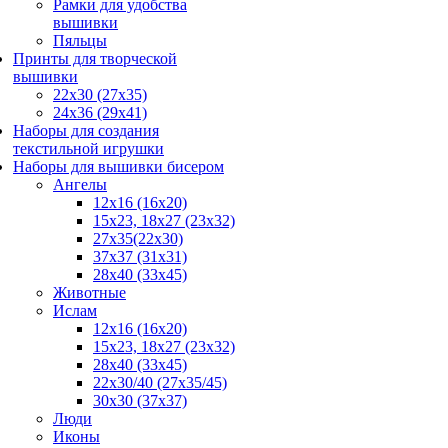
Рамки для удобства
вышивки
Пяльцы
Принты для творческой
вышивки
22х30 (27х35)
24х36 (29х41)
Наборы для создания
текстильной игрушки
Наборы для вышивки бисером
Ангелы
12х16 (16х20)
15x23, 18х27 (23х32)
27x35(22x30)
37x37 (31x31)
28х40 (33х45)
Животные
Ислам
12x16 (16х20)
15x23, 18х27 (23х32)
28x40 (33x45)
22х30/40 (27х35/45)
30x30 (37x37)
Люди
Иконы