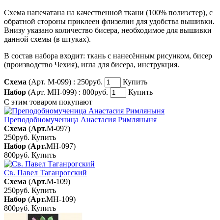
Схема напечатана на качественной ткани (100% полиэстер), с
обратной стороны приклеен флизелин для удобства вышивки.
Внизу указано количество бисера, необходимое для вышивки
данной схемы (в штуках).
В состав набора входит: ткань с нанесённым рисунком, бисер
(производство Чехия), игла для бисера, инструкция.
Схема
(Арт. М-099) :
250руб.
Купить
Набор
(Арт. МН-099) :
800руб.
Купить
С этим товаром покупают
Преподобномученица Анастасия Римляныня
Схема
(
Арт.
М-097
)
250руб.
Купить
Набор
(
Арт.
МН-097
)
800руб.
Купить
Св. Павел Таганрогский
Схема
(
Арт.
М-109
)
250руб.
Купить
Набор
(
Арт.
МН-109
)
800руб.
Купить