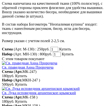
Схема напечатана на качественной ткани (100% полиэстер), с
обратной стороны приклеен флизелин для удобства вышивки.
Внизу указано количество бисера, необходимое для вышивки
данной схемы (в штуках).
В состав набора Богоматерь "Неопалимая купина" входит:
ткань с нанесённым рисунком, бисер, игла для бисера,
инструкция.
Размер указан с учетом полей 2-2,5 см.
Схема
(Арт. М-130) :
250руб.
Купить
Набор
(Арт. МН-130) :
800руб.
Купить
С этим товаром покупают
Св. праведная Анна Пророчича
Схема
(
Арт.
МК-247
)
180руб.
Купить
Набор
(
Арт.
МКН-247
)
500руб.
Купить
Св. Лука исповедник архиепископ крымский
Схема
(
Арт.
МК-158
)
180руб.
Купить
Набор
(
Арт.
МКН-158
)