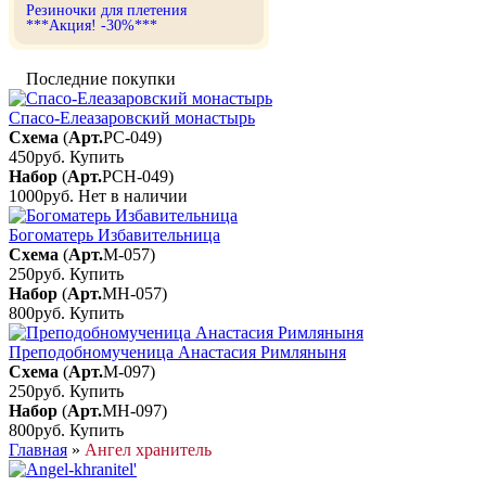
Резиночки для плетения
***Акция! -30%***
Последние покупки
Спасо-Елеазаровский монастырь
Схема
(
Арт.
РС-049
)
450руб.
Купить
Набор
(
Арт.
РСН-049
)
1000руб.
Нет в наличии
Богоматерь Избавительница
Схема
(
Арт.
М-057
)
250руб.
Купить
Набор
(
Арт.
МН-057
)
800руб.
Купить
Преподобномученица Анастасия Римляныня
Схема
(
Арт.
М-097
)
250руб.
Купить
Набор
(
Арт.
МН-097
)
800руб.
Купить
Главная
»
Ангел хранитель