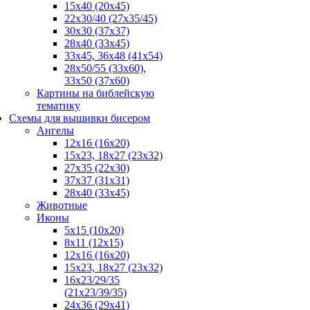
15x40 (20x45)
22х30/40 (27х35/45)
30х30 (37х37)
28х40 (33х45)
33х45, 36х48 (41х54)
28х50/55 (33х60),
33x50 (37x60)
Картины на библейскую
тематику
Схемы для вышивки бисером
Ангелы
12х16 (16х20)
15x23, 18х27 (23х32)
27х35 (22х30)
37x37 (31x31)
28х40 (33х45)
Животные
Иконы
5x15 (10х20)
8x11 (12х15)
12x16 (16х20)
15x23, 18х27 (23х32)
16х23/29/35
(21х23/39/35)
24x36 (29х41)