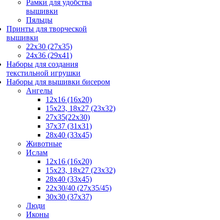
Рамки для удобства
вышивки
Пяльцы
Принты для творческой
вышивки
22х30 (27х35)
24х36 (29х41)
Наборы для создания
текстильной игрушки
Наборы для вышивки бисером
Ангелы
12х16 (16х20)
15x23, 18х27 (23х32)
27x35(22x30)
37x37 (31x31)
28х40 (33х45)
Животные
Ислам
12x16 (16х20)
15x23, 18х27 (23х32)
28x40 (33x45)
22х30/40 (27х35/45)
30x30 (37x37)
Люди
Иконы