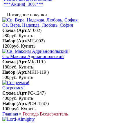
***Акция! -30%***
Последние покупки
Св. Вера, Надежда, Любовь, София
Схема
(
Арт.
М-002
)
280руб.
Купить
Набор
(
Арт.
МН-002
)
1200руб.
Купить
Св. Максим Адрианопольский
Схема
(
Арт.
МК-119
)
180руб.
Купить
Набор
(
Арт.
МКН-119
)
500руб.
Купить
Согреемся!
Схема
(
Арт.
РС-1247
)
400руб.
Купить
Набор
(
Арт.
РСН-1247
)
1000руб.
Купить
Главная
»
Господь Вседержитель