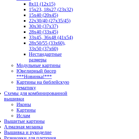
8x11 (12x15)
15x23, 18х27 (23х32)
15x40 (20x45)
22х30/40 (27х35/45)
30x30 (37x37)
28x40 (33x45)
33х45, 36х48 (41х54)
28х50/55 (33х60),
33x50 (37x60)
Нестандартные
размеры
Модульные картины
Ювелирный бисер
***Новинка!***
Картины на библейскую
тематику
Схемы для комбинированной
вышивки
Иконы
Картины
Ислам
Вышитые картины
Алмазная мозаика
Вышивка и рукоделие
Резиночки для плетения