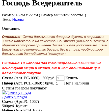
Господь Вседержитель
Размер:
18 см x 22 см ( Размер вышитой работы. )
Тема:
Иконы
Описание:
Описание:
Схема для вышивки бисером, бусами и стразами.
Схема напечатана на качественной ткани (100% полиэстер), с
обратной стороны приклеен флизелин для удобства вышивки.
Внизу указано количество бисера, бус и страз, необходимое
для вышивки данной схемы (в штуках).
Внимание! На наборы для комбинированной вышивки не
действуют акции и скидки, в т.ч. нет специальных цен
для оптовых покупок.
Схема
(Арт. РС-1060) :
300руб.
Купить
Набор
(Арт. РСН-1060) :
0руб.
Нет в наличии
С этим товаром покупают
Домик у пруда
Схема
(
Арт.
РС-1067
)
500руб.
Купить
Набор
(
Арт.
РСН-1067
)