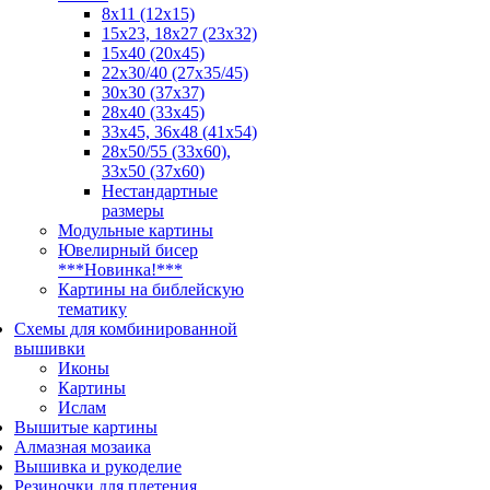
8x11 (12x15)
15x23, 18х27 (23х32)
15x40 (20x45)
22х30/40 (27х35/45)
30x30 (37x37)
28x40 (33x45)
33х45, 36х48 (41х54)
28х50/55 (33х60),
33x50 (37x60)
Нестандартные
размеры
Модульные картины
Ювелирный бисер
***Новинка!***
Картины на библейскую
тематику
Схемы для комбинированной
вышивки
Иконы
Картины
Ислам
Вышитые картины
Алмазная мозаика
Вышивка и рукоделие
Резиночки для плетения