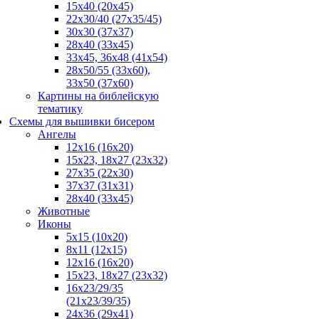
15x40 (20x45)
22х30/40 (27х35/45)
30х30 (37х37)
28х40 (33х45)
33х45, 36х48 (41х54)
28х50/55 (33х60),
33x50 (37x60)
Картины на библейскую
тематику
Схемы для вышивки бисером
Ангелы
12х16 (16х20)
15x23, 18х27 (23х32)
27х35 (22х30)
37x37 (31x31)
28х40 (33х45)
Животные
Иконы
5x15 (10х20)
8x11 (12х15)
12x16 (16х20)
15x23, 18х27 (23х32)
16х23/29/35
(21х23/39/35)
24x36 (29х41)