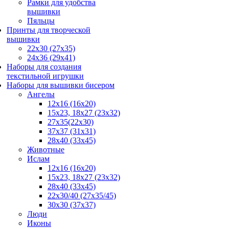
Рамки для удобства
вышивки
Пяльцы
Принты для творческой
вышивки
22х30 (27х35)
24х36 (29х41)
Наборы для создания
текстильной игрушки
Наборы для вышивки бисером
Ангелы
12х16 (16х20)
15x23, 18х27 (23х32)
27x35(22x30)
37x37 (31x31)
28х40 (33х45)
Животные
Ислам
12x16 (16х20)
15x23, 18х27 (23х32)
28x40 (33x45)
22х30/40 (27х35/45)
30x30 (37x37)
Люди
Иконы