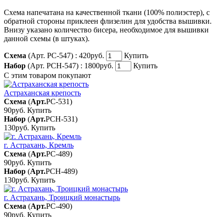
Схема напечатана на качественной ткани (100% полиэстер), с
обратной стороны приклеен флизелин для удобства вышивки.
Внизу указано количество бисера, необходимое для вышивки
данной схемы (в штуках).
Схема
(Арт. РС-547) :
420руб.
Купить
Набор
(Арт. РСН-547) :
1800руб.
Купить
С этим товаром покупают
Астраханская крепость
Схема
(
Арт.
РС-531
)
90руб.
Купить
Набор
(
Арт.
РСН-531
)
130руб.
Купить
г. Астрахань, Кремль
Схема
(
Арт.
РС-489
)
90руб.
Купить
Набор
(
Арт.
РСН-489
)
130руб.
Купить
г. Астрахань, Троицкий монастырь
Схема
(
Арт.
РС-490
)
90руб.
Купить