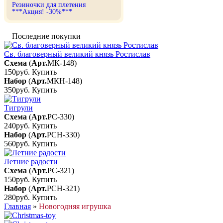
Резиночки для плетения
***Акция! -30%***
Последние покупки
Св. благоверный великий князь Ростислав
Схема
(
Арт.
МК-148
)
150руб.
Купить
Набор
(
Арт.
МКН-148
)
350руб.
Купить
Тигрули
Схема
(
Арт.
РС-330
)
240руб.
Купить
Набор
(
Арт.
РСН-330
)
560руб.
Купить
Летние радости
Схема
(
Арт.
РС-321
)
150руб.
Купить
Набор
(
Арт.
РСН-321
)
280руб.
Купить
Главная
»
Новогодняя игрушка