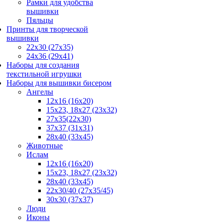
Рамки для удобства
вышивки
Пяльцы
Принты для творческой
вышивки
22х30 (27х35)
24х36 (29х41)
Наборы для создания
текстильной игрушки
Наборы для вышивки бисером
Ангелы
12х16 (16х20)
15x23, 18х27 (23х32)
27x35(22x30)
37x37 (31x31)
28х40 (33х45)
Животные
Ислам
12x16 (16х20)
15x23, 18х27 (23х32)
28x40 (33x45)
22х30/40 (27х35/45)
30x30 (37x37)
Люди
Иконы