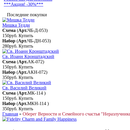
***Акция! -30%***
Последние покупки
Мишка Тедди
Схема
(
Арт.
ЧБ-Д-053
)
150руб.
Купить
Набор
(
Арт.
ЧБ-ДН-053
)
280руб.
Купить
Св. Иоанн Кронштадский
Схема
(
Арт.
АК-072
)
150руб.
Купить
Набор
(
Арт.
АКН-072
)
350руб.
Купить
Св. Василий Великий
Схема
(
Арт.
МК-114
)
150руб.
Купить
Набор
(
Арт.
МКН-114
)
350руб.
Купить
Главная
»
Оберег Верности и Семейного счастья "Неразлучник