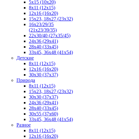
5x15 (10х20)
8x11 (12х15)
12x16 (16х20)
15x23, 18х27 (23х32)
16х23/29/35
(21х23/39/35)
22x30/40 (27x35/45)
24х36 (29х41)
28х40 (33х45)
33х45, 36х48 (41х54)
Детские
8x11 (12x15)
12x16 (16x20)
30x30 (37x37)
Природа
8x11 (12x15)
15x23, 18х27 (23х32)
30х30 (37х37)
24х36 (29х41)
28x40 (33x45)
30x55 (37x60)
33х45, 36х48 (41х54)
Разное
8х11 (12х15)
12x16 (16х20)