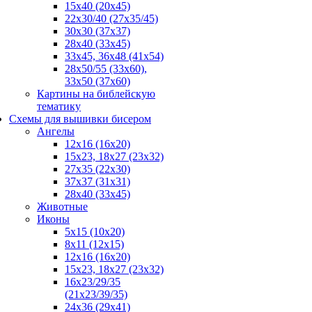
15x40 (20x45)
22х30/40 (27х35/45)
30х30 (37х37)
28х40 (33х45)
33х45, 36х48 (41х54)
28х50/55 (33х60),
33x50 (37x60)
Картины на библейскую
тематику
Схемы для вышивки бисером
Ангелы
12х16 (16х20)
15x23, 18х27 (23х32)
27х35 (22х30)
37x37 (31x31)
28х40 (33х45)
Животные
Иконы
5x15 (10х20)
8x11 (12х15)
12x16 (16х20)
15x23, 18х27 (23х32)
16х23/29/35
(21х23/39/35)
24x36 (29х41)