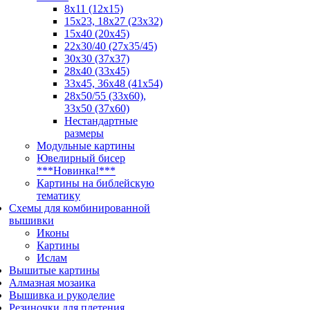
8x11 (12x15)
15x23, 18х27 (23х32)
15x40 (20x45)
22х30/40 (27х35/45)
30x30 (37x37)
28x40 (33x45)
33х45, 36х48 (41х54)
28х50/55 (33х60),
33x50 (37x60)
Нестандартные
размеры
Модульные картины
Ювелирный бисер
***Новинка!***
Картины на библейскую
тематику
Схемы для комбинированной
вышивки
Иконы
Картины
Ислам
Вышитые картины
Алмазная мозаика
Вышивка и рукоделие
Резиночки для плетения