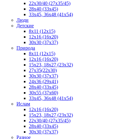
22x30/40 (27x35/45)
28х40 (33х45)
33х45, 36х48 (41х54)
Люди
Детские
8x11 (12x15)
12x16 (16x20)
30х30 (37х37)
Природа
8x11 (12x15)
12x16 (16х20)
15x23, 18х27 (23х32)
27х35(22x30)
30х30 (37х37)
24х36 (29х41)
28x40 (33x45)
30x55 (37x60)
33х45, 36x48 (41x54)
Ислам
12х16 (16х20)
15x23, 18х27 (23х32)
22х30/40 (27х35/45)
28х40 (33х45)
30x30 (37x37)
Разное