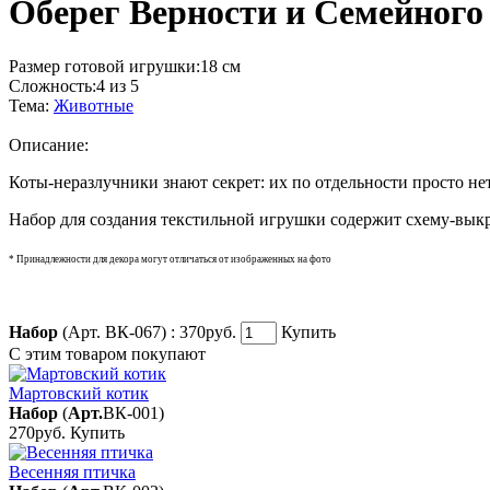
Оберег Верности и Семейного
Размер готовой игрушки:
18 см
Сложность:
4 из 5
Тема:
Животные
Описание:
Коты-неразлучники знают секрет: их по отдельности просто нет
Набор для создания текстильной игрушки содержит схему-вык
* Принадлежности для декора могут отличаться от изображенных на фото
Набор
(Арт. ВК-067) :
370руб.
Купить
С этим товаром покупают
Мартовский котик
Набор
(
Арт.
ВК-001
)
270руб.
Купить
Весенняя птичка