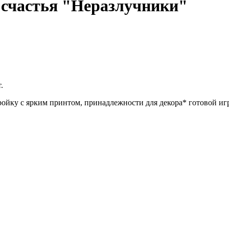
 счастья "Неразлучники"
.
ройку с ярким принтом, принадлежности для декора* готовой и