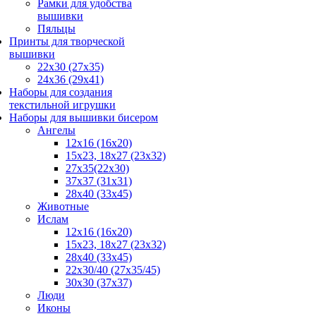
Рамки для удобства
вышивки
Пяльцы
Принты для творческой
вышивки
22х30 (27х35)
24х36 (29х41)
Наборы для создания
текстильной игрушки
Наборы для вышивки бисером
Ангелы
12х16 (16х20)
15x23, 18х27 (23х32)
27x35(22x30)
37x37 (31x31)
28х40 (33х45)
Животные
Ислам
12x16 (16х20)
15x23, 18х27 (23х32)
28x40 (33x45)
22х30/40 (27х35/45)
30x30 (37x37)
Люди
Иконы