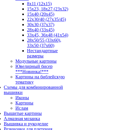
8x11 (12x15)
15x23, 18х27 (23х32)
15x40 (20x45)
22х30/40 (27х35/45)
30x30 (37x37)
28x40 (33x45)
33х45, 36х48 (41х54)
28х50/55 (33х60),
33x50 (37x60)
Нестандартные
размеры
Модульные картины
Ювелирный бисер
***Новинка!***
Картины на библейскую
тематику
Схемы для комбинированной
вышивки
Иконы
Картины
Ислам
Вышитые картины
Алмазная мозаика
Вышивка и рукоделие
Резиночки для плетения