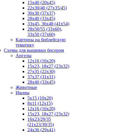
15x40 (20x45)
22х30/40 (27х35/45)
30х30 (37х37)
28х40 (33х45)
33х45, 36х48 (41х54)
28х50/55 (33х60),
33x50 (37x60)
Картины на библейскую
тематику
Схемы для вышивки бисером
Ангелы
12х16 (16х20)
15x23, 18х27 (23х32)
27х35 (22х30)
37x37 (31x31)
28х40 (33х45)
Животные
Иконы
5x15 (10х20)
8x11 (12х15)
12x16 (16х20)
15x23, 18х27 (23х32)
16х23/29/35
(21х23/39/35)
24x36 (29х41)