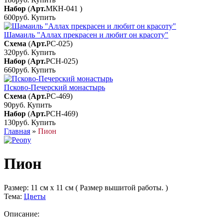
Набор
(
Арт.
МКН-041
)
600руб.
Купить
Шамаиль "Аллах прекрасен и любит он красоту"
Схема
(
Арт.
РС-025
)
320руб.
Купить
Набор
(
Арт.
РСН-025
)
660руб.
Купить
Псково-Печерский монастырь
Схема
(
Арт.
РС-469
)
90руб.
Купить
Набор
(
Арт.
РСН-469
)
130руб.
Купить
Главная
»
Пион
Пион
Размер:
11 см x 11 см ( Размер вышитой работы. )
Тема:
Цветы
Описание: