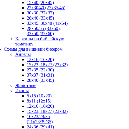
15x40 (20x45)
22х30/40 (27х35/45)
30х30 (37х37)
28х40 (33х45)
33х45, 36х48 (41х54)
28х50/55 (33х60),
33x50 (37x60)
Картины на библейскую
тематику
Схемы для вышивки бисером
Ангелы
12х16 (16х20)
15x23, 18х27 (23х32)
27х35 (22х30)
37x37 (31x31)
28х40 (33х45)
Животные
Иконы
5x15 (10х20)
8x11 (12х15)
12x16 (16х20)
15x23, 18х27 (23х32)
16х23/29/35
(21х23/39/35)
24x36 (29х41)