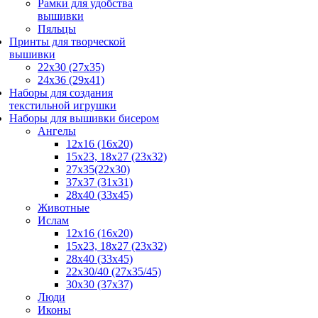
Рамки для удобства
вышивки
Пяльцы
Принты для творческой
вышивки
22х30 (27х35)
24х36 (29х41)
Наборы для создания
текстильной игрушки
Наборы для вышивки бисером
Ангелы
12х16 (16х20)
15x23, 18х27 (23х32)
27x35(22x30)
37x37 (31x31)
28х40 (33х45)
Животные
Ислам
12x16 (16х20)
15x23, 18х27 (23х32)
28x40 (33x45)
22х30/40 (27х35/45)
30x30 (37x37)
Люди
Иконы