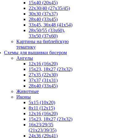
15x40 (20x45)
22х30/40 (27х35/45)
30х30 (37х37)
28х40 (33х45)
33х45, 36х48 (41х54)
28х50/55 (33х60),
33x50 (37x60)
Картины на библейскую
тематику
Схемы для вышивки бисером
Ангелы
12х16 (16х20)
15x23, 18х27 (23х32)
27х35 (22х30)
37x37 (31x31)
28х40 (33х45)
Животные
Иконы
5x15 (10х20)
8x11 (12х15)
12x16 (16х20)
15x23, 18х27 (23х32)
16х23/29/35
(21х23/39/35)
24x36 (29х41)