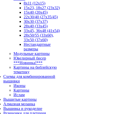
8x11 (12x15)
15x23, 18х27 (23х32)
15x40 (20x45)
22х30/40 (27х35/45)
30x30 (37x37)
28x40 (33x45)
33х45, 36х48 (41х54)
28х50/55 (33х60),
33x50 (37x60)
Нестандартные
размеры
Модульные картины
Ювелирный бисер
***Новинка!***
Картины на библейскую
тематику
Схемы для комбинированной
вышивки
Иконы
Картины
Ислам
Вышитые картины
Алмазная мозаика
Вышивка и рукоделие
Резиночки для плетения