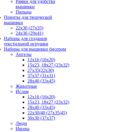
Рамки для удобства
вышивки
Пяльцы
Принты для творческой
вышивки
22х30 (27х35)
24х36 (29х41)
Наборы для создания
текстильной игрушки
Наборы для вышивки бисером
Ангелы
12х16 (16х20)
15x23, 18х27 (23х32)
27x35(22x30)
37x37 (31x31)
28х40 (33х45)
Животные
Ислам
12x16 (16х20)
15x23, 18х27 (23х32)
28x40 (33x45)
22х30/40 (27х35/45)
30x30 (37x37)
Люди
Иконы