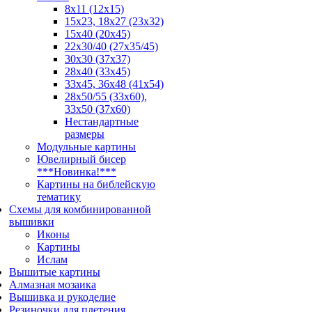
8x11 (12x15)
15x23, 18х27 (23х32)
15x40 (20x45)
22х30/40 (27х35/45)
30x30 (37x37)
28x40 (33x45)
33х45, 36х48 (41х54)
28х50/55 (33х60),
33x50 (37x60)
Нестандартные
размеры
Модульные картины
Ювелирный бисер
***Новинка!***
Картины на библейскую
тематику
Схемы для комбинированной
вышивки
Иконы
Картины
Ислам
Вышитые картины
Алмазная мозаика
Вышивка и рукоделие
Резиночки для плетения