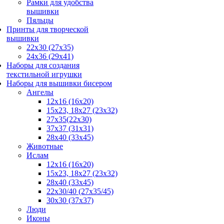
Рамки для удобства
вышивки
Пяльцы
Принты для творческой
вышивки
22х30 (27х35)
24х36 (29х41)
Наборы для создания
текстильной игрушки
Наборы для вышивки бисером
Ангелы
12х16 (16х20)
15x23, 18х27 (23х32)
27x35(22x30)
37x37 (31x31)
28х40 (33х45)
Животные
Ислам
12x16 (16х20)
15x23, 18х27 (23х32)
28x40 (33x45)
22х30/40 (27х35/45)
30x30 (37x37)
Люди
Иконы