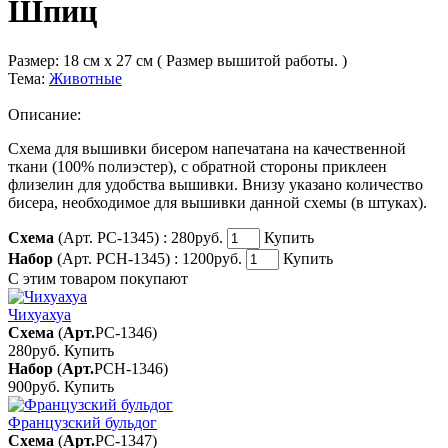
Шпиц
Размер:
18 см x 27 см ( Размер вышитой работы. )
Тема:
Животные
Описание:
Схема для вышивки бисером напечатана на качественной
ткани (100% полиэстер), с обратной стороны приклеен
флизелин для удобства вышивки. Внизу указано количество
бисера, необходимое для вышивки данной схемы (в штуках).
Схема
(Арт. РС-1345) :
280руб.
Купить
Набор
(Арт. РСН-1345) :
1200руб.
Купить
С этим товаром покупают
Чихуахуа
Схема
(
Арт.
РС-1346
)
280руб.
Купить
Набор
(
Арт.
РСН-1346
)
900руб.
Купить
Французский бульдог
Схема
(
Арт.
РС-1347
)