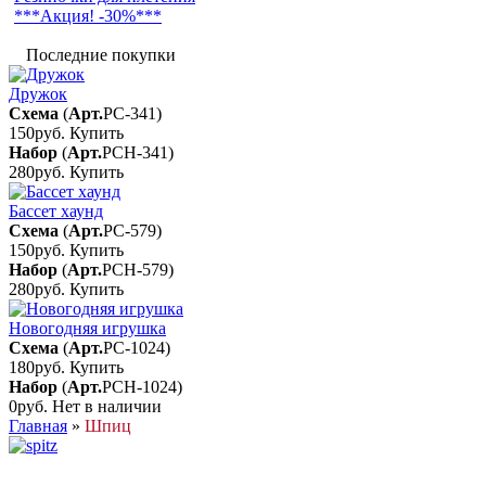
***Акция! -30%***
Последние покупки
Дружок
Схема
(
Арт.
РС-341
)
150руб.
Купить
Набор
(
Арт.
РСН-341
)
280руб.
Купить
Бассет хаунд
Схема
(
Арт.
РС-579
)
150руб.
Купить
Набор
(
Арт.
РСН-579
)
280руб.
Купить
Новогодняя игрушка
Схема
(
Арт.
РС-1024
)
180руб.
Купить
Набор
(
Арт.
РСН-1024
)
0руб.
Нет в наличии
Главная
»
Шпиц