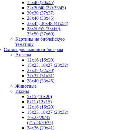
15x40 (20x45)
22х30/40 (27х35/45)
30х30 (37х37)
28х40 (33х45)
33х45, 36х48 (41х54)
28х50/55 (33х60),
33x50 (37x60)
Картины на библейскую
тематику
Схемы для вышивки бисером
Ангелы
12х16 (16х20)
15x23, 18х27 (23х32)
27х35 (22х30)
37x37 (31x31)
28х40 (33х45)
Животные
Иконы
5x15 (10х20)
8x11 (12х15)
12x16 (16х20)
15x23, 18х27 (23х32)
16х23/29/35
(21х23/39/35)
24x36 (29х41)