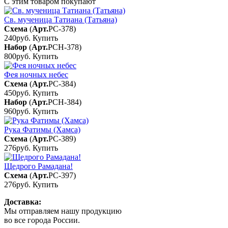
С этим товаром покупают
Св. мученица Татиана (Татьяна)
Схема
(
Арт.
РС-378
)
240руб.
Купить
Набор
(
Арт.
РСН-378
)
800руб.
Купить
Фея ночных небес
Схема
(
Арт.
РС-384
)
450руб.
Купить
Набор
(
Арт.
РСН-384
)
960руб.
Купить
Рука Фатимы (Хамса)
Схема
(
Арт.
РС-389
)
276руб.
Купить
Щедрого Рамадана!
Схема
(
Арт.
РС-397
)
276руб.
Купить
Доставка:
Мы отправляем нашу продукцию
во все города России.