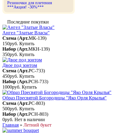
Резиночки для плетения
***Акция! -30%***
Последние покупки
Ангел "Златые Власы"
Схема
(
Арт.
МК-139
)
150руб.
Купить
Набор
(
Арт.
МКН-139
)
350руб.
Купить
Двое под зонтом
Схема
(
Арт.
РС-733
)
450руб.
Купить
Набор
(
Арт.
РСН-733
)
1000руб.
Купить
Образ Пресвятой Богородицы "Яко Орля Крылья"
Схема
(
Арт.
РС-803
)
500руб.
Купить
Набор
(
Арт.
РСН-803
)
0руб.
Нет в наличии
Главная
»
Летний букет