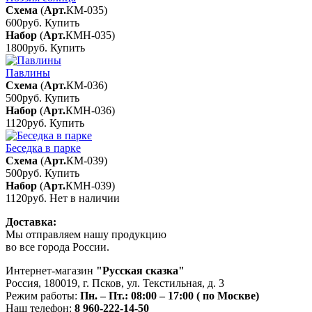
Схема
(
Арт.
КМ-035
)
600руб.
Купить
Набор
(
Арт.
КМН-035
)
1800руб.
Купить
Павлины
Схема
(
Арт.
КМ-036
)
500руб.
Купить
Набор
(
Арт.
КМН-036
)
1120руб.
Купить
Беседка в парке
Схема
(
Арт.
КМ-039
)
500руб.
Купить
Набор
(
Арт.
КМН-039
)
1120руб.
Нет в наличии
Доставка:
Мы отправляем нашу продукцию
во все города России.
Интернет-магазин
"Русская сказка"
Россия
,
180019
,
г. Псков
,
ул. Текстильная, д. 3
Режим работы:
Пн. – Пт.: 08:00 – 17:00 ( по Москве)
Наш телефон:
8 960-222-14-50