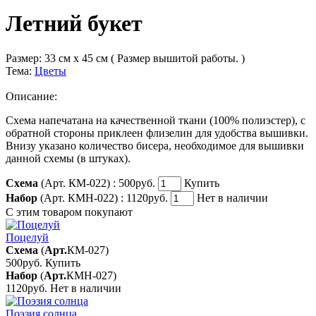
Летний букет
Размер:
33 см x 45 см ( Размер вышитой работы. )
Тема:
Цветы
Описание:
Схема напечатана на качественной ткани (100% полиэстер), с
обратной стороны приклеен флизелин для удобства вышивки.
Внизу указано количество бисера, необходимое для вышивки
данной схемы (в штуках).
Схема
(Арт. КМ-022) :
500руб.
Купить
Набор
(Арт. КМН-022) :
1120руб.
Нет в наличии
С этим товаром покупают
Поцелуй
Схема
(
Арт.
КМ-027
)
500руб.
Купить
Набор
(
Арт.
КМН-027
)
1120руб.
Нет в наличии
Поэзия солнца