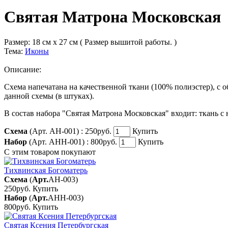
Святая Матрона Московская
Размер:
18 см x 27 см ( Размер вышитой работы. )
Тема:
Иконы
Описание:
Схема напечатана на качественной ткани (100% полиэстер), с
данной схемы (в штуках).
В состав набора "Святая Матрона Московская" входит: ткань с 
Схема
(Арт. АН-001) :
250руб.
Купить
Набор
(Арт. АНН-001) :
800руб.
Купить
С этим товаром покупают
Тихвинская Богоматерь
Схема
(
Арт.
АН-003
)
250руб.
Купить
Набор
(
Арт.
АНН-003
)
800руб.
Купить
Святая Ксения Петербургская