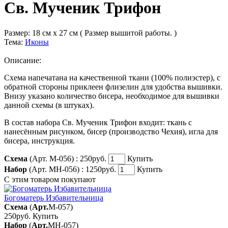
Св. Мученик Трифон
Размер:
18 см x 27 см ( Размер вышитой работы. )
Тема:
Иконы
Описание:
Схема напечатана на качественной ткани (100% полиэстер), с
обратной стороны приклеен флизелин для удобства вышивки.
Внизу указано количество бисера, необходимое для вышивки
данной схемы (в штуках).
В состав набора Св. Мученик Трифон входит: ткань с
нанесённым рисунком, бисер (производство Чехия), игла для
бисера, инструкция.
Схема
(Арт. М-056) :
250руб.
Купить
Набор
(Арт. МН-056) :
1250руб.
Купить
С этим товаром покупают
Богоматерь Избавительница
Схема
(
Арт.
М-057
)
250руб.
Купить
Набор
(
Арт.
МН-057
)