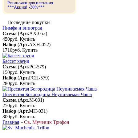
Резиночки для плетения
***Акция! -30%***
Последние покупки
Нимфа и виноград
Схема
(
Арт.
АХ-052
)
450руб.
Купить
Набор
(
Арт.
АХН-052
)
1710руб.
Купить
Бассет хаунд
Схема
(
Арт.
РС-579
)
150руб.
Купить
Набор
(
Арт.
РСН-579
)
280руб.
Купить
Пресвятая Богородица Неупиваемая Чаша
Схема
(
Арт.
М-031
)
250руб.
Купить
Набор
(
Арт.
МН-031
)
800руб.
Купить
Главная
»
Св. Мученик Трифон