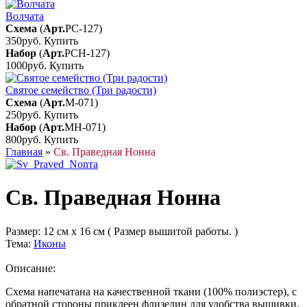
Волчата
Схема
(
Арт.
РС-127
)
350руб.
Купить
Набор
(
Арт.
РСН-127
)
1000руб.
Купить
Святое семейство (Три радости)
Схема
(
Арт.
М-071
)
250руб.
Купить
Набор
(
Арт.
МН-071
)
800руб.
Купить
Главная
»
Св. Праведная Нонна
Св. Праведная Нонна
Размер:
12 см x 16 см ( Размер вышитой работы. )
Тема:
Иконы
Описание:
Схема напечатана на качественной ткани (100% полиэстер), с
обратной стороны приклеен флизелин для удобства вышивки.