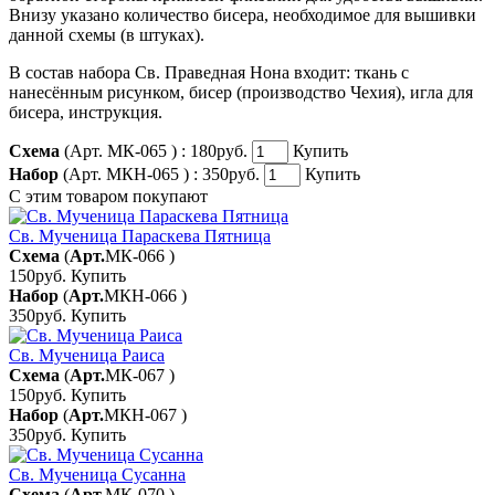
Внизу указано количество бисера, необходимое для вышивки
данной схемы (в штуках).
В состав набора Св. Праведная Нона входит: ткань с
нанесённым рисунком, бисер (производство Чехия), игла для
бисера, инструкция.
Схема
(Арт. МК-065 ) :
180руб.
Купить
Набор
(Арт. МКН-065 ) :
350руб.
Купить
С этим товаром покупают
Св. Мученица Параскева Пятница
Схема
(
Арт.
МК-066
)
150руб.
Купить
Набор
(
Арт.
МКН-066
)
350руб.
Купить
Св. Мученица Раиса
Схема
(
Арт.
МК-067
)
150руб.
Купить
Набор
(
Арт.
МКН-067
)
350руб.
Купить
Св. Мученица Сусанна
Схема
(
Арт.
МК-070
)