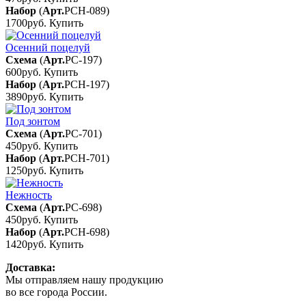
Набор
(
Арт.
РСН-089
)
1700руб.
Купить
Осенний поцелуй
Схема
(
Арт.
РС-197
)
600руб.
Купить
Набор
(
Арт.
РСН-197
)
3890руб.
Купить
Под зонтом
Схема
(
Арт.
РС-701
)
450руб.
Купить
Набор
(
Арт.
РСН-701
)
1250руб.
Купить
Нежность
Схема
(
Арт.
РС-698
)
450руб.
Купить
Набор
(
Арт.
РСН-698
)
1420руб.
Купить
Доставка:
Мы отправляем нашу продукцию
во все города России.