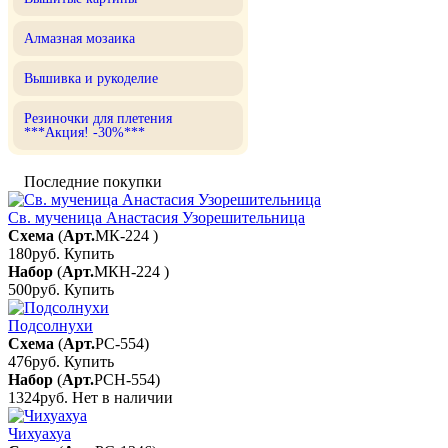
Алмазная мозаика
Вышивка и рукоделие
Резиночки для плетения
***Акция! -30%***
Последние покупки
Св. мученица Анастасия Узорешительница
Схема
(
Арт.
МК-224
)
180руб.
Купить
Набор
(
Арт.
МКН-224
)
500руб.
Купить
Подсолнухи
Схема
(
Арт.
РС-554
)
476руб.
Купить
Набор
(
Арт.
РСН-554
)
1324руб.
Нет в наличии
Чихуахуа