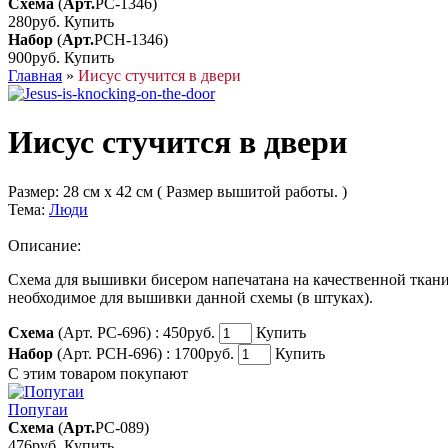
Схема
(
Арт.
РС-1346
)
280руб.
Купить
Набор
(
Арт.
РСН-1346
)
900руб.
Купить
Главная
»
Иисус стучится в двери
Иисус стучится в двери
Размер:
28 см x 42 см ( Размер вышитой работы. )
Тема:
Люди
Описание:
Схема для вышивки бисером напечатана на качественной ткани
необходимое для вышивки данной схемы (в штуках).
Схема
(Арт. РС-696) :
450руб.
Купить
Набор
(Арт. РСН-696) :
1700руб.
Купить
С этим товаром покупают
Попугаи
Схема
(
Арт.
РС-089
)
476руб.
Купить