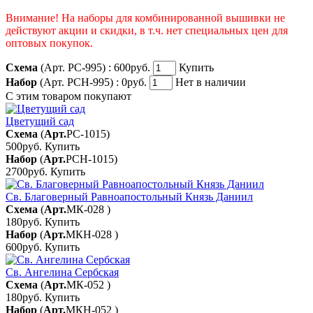
Внимание! На наборы для комбинированной вышивки не
действуют акции и скидки, в т.ч. нет специальных цен для
оптовых покупок.
Схема
(Арт. РС-995) :
600руб.
Купить
Набор
(Арт. РСН-995) :
0руб.
Нет в наличии
С этим товаром покупают
Цветущий сад
Схема
(
Арт.
РС-1015
)
500руб.
Купить
Набор
(
Арт.
РСН-1015
)
2700руб.
Купить
Св. Благоверный Равноапостольный Князь Даниил
Схема
(
Арт.
МК-028
)
180руб.
Купить
Набор
(
Арт.
МКН-028
)
600руб.
Купить
Св. Ангелина Сербская
Схема
(
Арт.
МК-052
)
180руб.
Купить
Набор
(
Арт.
МКН-052
)