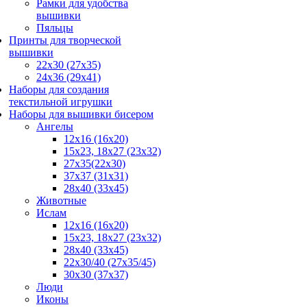
Рамки для удобства
вышивки
Пяльцы
Принты для творческой
вышивки
22х30 (27х35)
24х36 (29х41)
Наборы для создания
текстильной игрушки
Наборы для вышивки бисером
Ангелы
12х16 (16х20)
15x23, 18х27 (23х32)
27x35(22x30)
37x37 (31x31)
28х40 (33х45)
Животные
Ислам
12x16 (16х20)
15x23, 18х27 (23х32)
28x40 (33x45)
22х30/40 (27х35/45)
30x30 (37x37)
Люди
Иконы