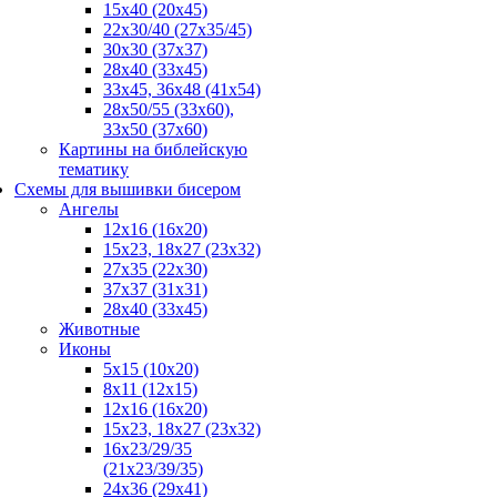
15x40 (20x45)
22х30/40 (27х35/45)
30х30 (37х37)
28х40 (33х45)
33х45, 36х48 (41х54)
28х50/55 (33х60),
33x50 (37x60)
Картины на библейскую
тематику
Схемы для вышивки бисером
Ангелы
12х16 (16х20)
15x23, 18х27 (23х32)
27х35 (22х30)
37x37 (31x31)
28х40 (33х45)
Животные
Иконы
5x15 (10х20)
8x11 (12х15)
12x16 (16х20)
15x23, 18х27 (23х32)
16х23/29/35
(21х23/39/35)
24x36 (29х41)