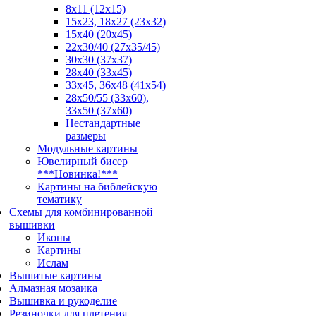
8x11 (12x15)
15x23, 18х27 (23х32)
15x40 (20x45)
22х30/40 (27х35/45)
30x30 (37x37)
28x40 (33x45)
33х45, 36х48 (41х54)
28х50/55 (33х60),
33x50 (37x60)
Нестандартные
размеры
Модульные картины
Ювелирный бисер
***Новинка!***
Картины на библейскую
тематику
Схемы для комбинированной
вышивки
Иконы
Картины
Ислам
Вышитые картины
Алмазная мозаика
Вышивка и рукоделие
Резиночки для плетения